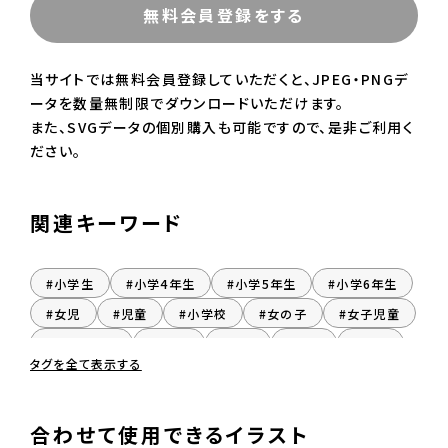
無料会員登録をする
当サイトでは無料会員登録していただくと、JPEG・PNGデ
ータを数量無制限でダウンロードいただけます。
また、SVGデータの個別購入も可能ですので、是非ご利用く
ださい。
関連キーワード
#小学生
#小学4年生
#小学5年生
#小学6年生
#女児
#児童
#小学校
#女の子
#女子児童
#おんなのこ
#じょし
#座る
#着席
#女子
タグを全て表示する
合わせて使用できるイラスト