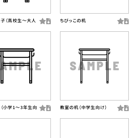
子（高校生〜大人
ちびっこの机
（小学1〜3年生向
教室の机（中学生向け）