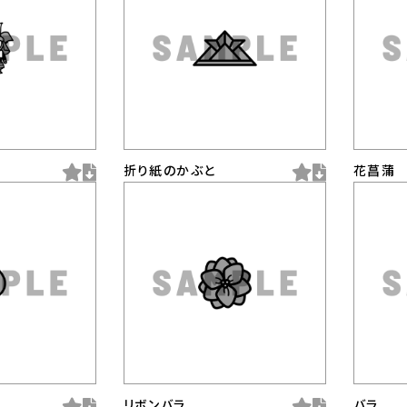
折り紙のかぶと
花菖蒲
リボンバラ
バラ