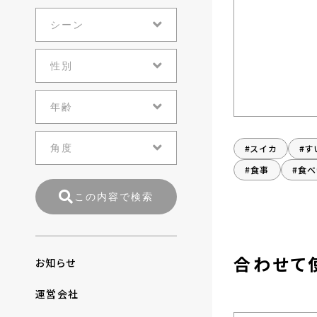
#スイカ
#す
#食事
#食
この内容で検索
合わせて
お知らせ
運営会社