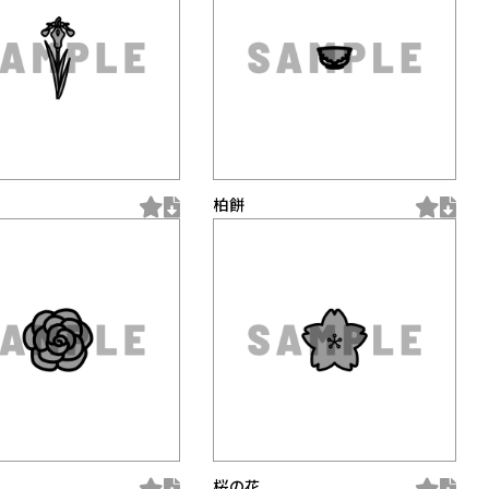
柏餅
桜の花