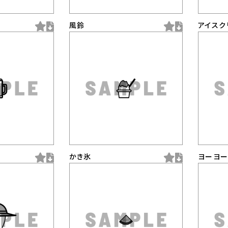
風鈴
アイスク
かき氷
ヨーヨ