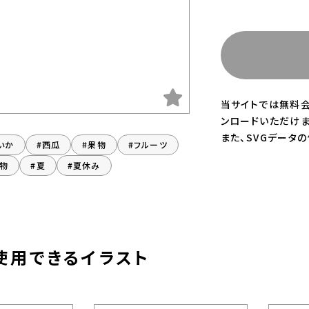
当サイトでは無料会
ンロードいただけま
また、SVGデータ
いか
#西瓜
#果物
#フルーツ
べ物
#夏
#夏休み
使用できるイラスト