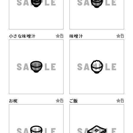
小さな味噌汁
味噌汁
お椀
ご飯