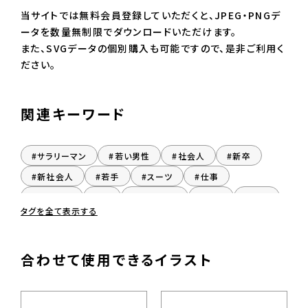
当サイトでは無料会員登録していただくと、JPEG・PNGデ
ータを数量無制限でダウンロードいただけます。
また、SVGデータの個別購入も可能ですので、是非ご利用く
ださい。
関連キーワード
#サラリーマン
#若い男性
#社会人
#新卒
#新社会人
#若手
#スーツ
#仕事
#ビジネス
#IT
#リクルート
#採用
#社員
タグを全て表示する
#部下
#大人
#親
#お父さん
#父親
#お悩み
#困惑した顔
#悩んでいる
#おとこ
合わせて使用できるイラスト
#だんせい
#男性