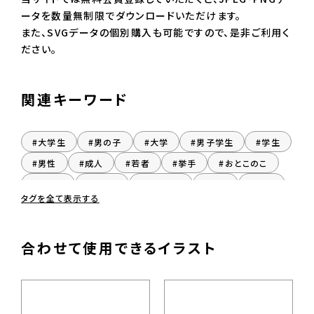
ータを数量無制限でダウンロードいただけます。
また、SVGデータの個別購入も可能ですので、是非ご利用く
ださい。
関連キーワード
#大学生
#男の子
#大学
#男子学生
#学生
#男性
#成人
#若者
#挙手
#おとこのこ
#だんし
#おとこ
#だんせい
#座る
#着席
タグを全て表示する
#男子
合わせて使用できるイラスト