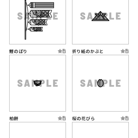
鯉のぼり
折り紙のかぶと
柏餅
桜の花びら