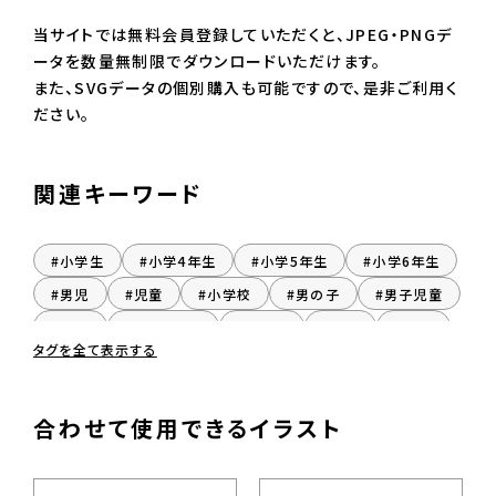
当サイトでは無料会員登録していただくと、JPEG・PNGデ
ータを数量無制限でダウンロードいただけます。
また、SVGデータの個別購入も可能ですので、是非ご利用く
ださい。
関連キーワード
#小学生
#小学4年生
#小学5年生
#小学6年生
#男児
#児童
#小学校
#男の子
#男子児童
#挙手
#おとこのこ
#だんし
#座る
#着席
タグを全て表示する
#男子
合わせて使用できるイラスト