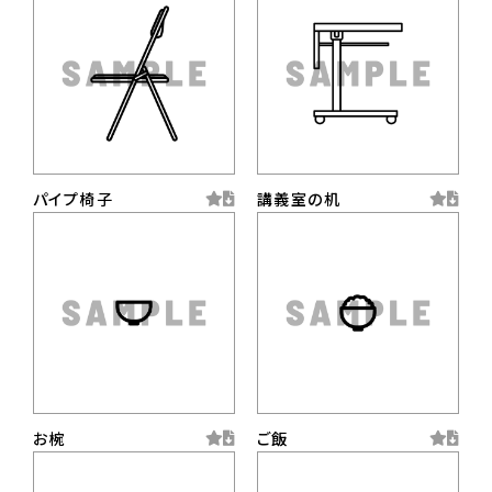
パイプ椅子
講義室の机
お椀
ご飯