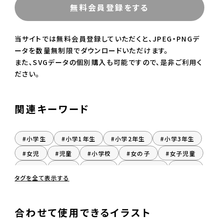
無料会員登録をする
当サイトでは無料会員登録していただくと、JPEG・PNGデ
ータを数量無制限でダウンロードいただけます。
また、SVGデータの個別購入も可能ですので、是非ご利用く
ださい。
関連キーワード
#小学生
#小学1年生
#小学2年生
#小学3年生
#女児
#児童
#小学校
#女の子
#女子児童
#食事
#給食
#ごはん
#おんなのこ
#じょし
タグを全て表示する
#座る
#着席
#女子
合わせて使用できるイラスト