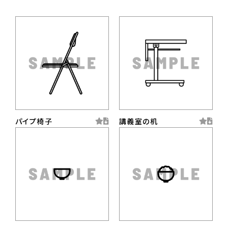
パイプ椅子
講義室の机