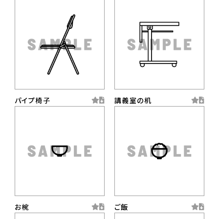
パイプ椅子
講義室の机
お椀
ご飯