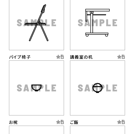
パイプ椅子
講義室の机
お椀
ご飯