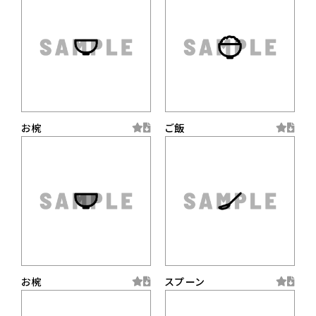
お椀
ご飯
お椀
スプーン