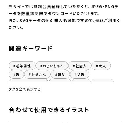
当サイトでは無料会員登録していただくと、JPEG・PNGデ
ータを数量無制限でダウンロードいただけます。
また、SVGデータの個別購入も可能ですので、是非ご利用く
ださい。
関連キーワード
#老年男性
#おじいちゃん
#社会人
#大人
#親
#お父さん
#祖父
#父親
#ひいおじいちゃん
#曽祖父
#老人
#高齢者
タグを全て表示する
#後期高齢者
#介護
#だんせい
#座る
#着席
#男性
合わせて使用できるイラスト