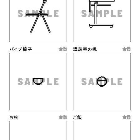
パイプ椅子
講義室の机
お椀
ご飯