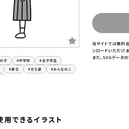
当サイトでは無料会
ンロードいただけま
また、SVGデータ
女の子
#中学校
#女子学生
#直立
#立ち姿
#おんなのこ
子
使用できるイラスト