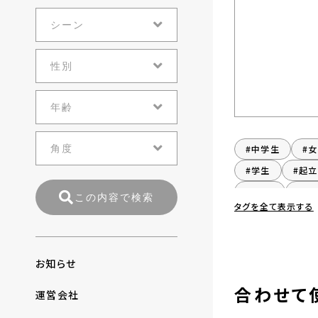
#中学生
#
#学生
#起立
#じょし
#女
この内容で検索
タグを全て表示する
お知らせ
合わせて
運営会社