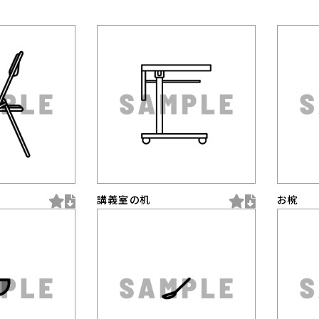
講義室の机
お椀