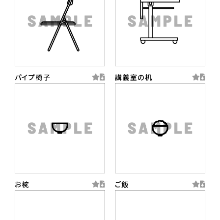
パイプ椅子
講義室の机
お椀
ご飯