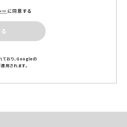
シー
に同意する
する
ており、Googleの
適用されます。